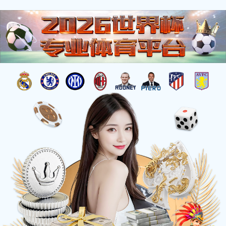
立即注册
爱游戏下载 App 功能亮点
随时随地，掌握爱游戏下载精彩赛事脉动
极速比分
赛事进程秒速刷新，第一时间获取比分动态。